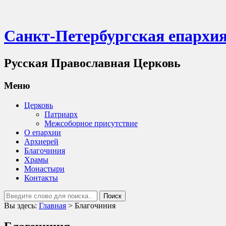
Санкт-Петербургская епархи
Русская Православная Церковь
Меню
Церковь
Патриарх
Межсоборное присутствие
О епархии
Архиерей
Благочиния
Храмы
Монастыри
Контакты
Вы здесь:
Главная
>
Благочиния