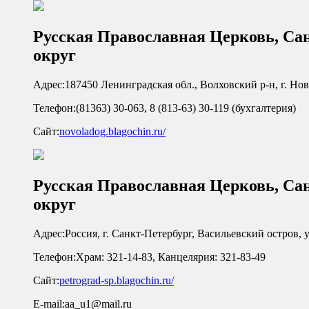
Русская Православная Церковь, Са
округ
Адрес:
187450 Ленинградская обл., Волховский р-н, г. Нова
Телефон:
(81363) 30-063, 8 (813-63) 30-119 (бухгалтерия)
Сайт:
novoladog.blagochin.ru/
Русская Православная Церковь, Са
округ
Адрес:
Россия, г. Санкт-Петербург, Васильевский остров, ул
Телефон:
Храм: 321-14-83, Канцелярия: 321-83-49
Сайт:
petrograd-sp.blagochin.ru/
E-mail:
aa_u1@mail.ru