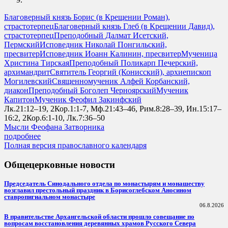
Благоверный князь Борис (в Крещении Роман),
страстотерпец
Благоверный князь Глеб (в Крещении Давид),
страстотерпец
Преподобный Далмат Исетский,
Пермский
Исповедник Николай Понгильский,
пресвитер
Исповедник Иоанн Калинин, пресвитер
Мученица
Христина Тирская
Преподобный Поликарп Печерский,
архимандрит
Святитель Георгий (Конисский), архиепископ
Могилевский
Священномученик Алфей Корбанский,
диакон
Преподобный Боголеп Черноярский
Мученик
Капитон
Мученик Феофил Закинфский
Лк.21:12–19, 2Кор.1:1-7, Мф.21:43–46, Рим.8:28–39, Ин.15:17–
16:2, 2Кор.6:1-10, Лк.7:36–50
Мысли Феофана Затворника
подробнее
Полная версия православного календаря
Общецерковные новости
Председатель Синодального отдела по монастырям и монашеству
возглавил престольный праздник в Борисоглебском Аносином
ставропигиальном монастыре
06.8.2026
В правительстве Архангельской области прошло совещание по
вопросам восстановления деревянных храмов Русского Севера