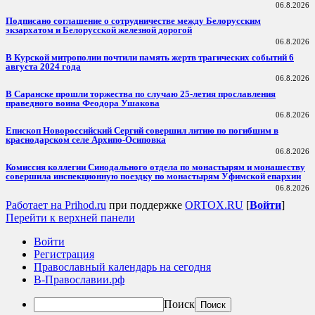
06.8.2026
Подписано соглашение о сотрудничестве между Белорусским
экзархатом и Белорусской железной дорогой
06.8.2026
В Курской митрополии почтили память жертв трагических событий 6
августа 2024 года
06.8.2026
В Саранске прошли торжества по случаю 25-летия прославления
праведного воина Феодора Ушакова
06.8.2026
Епископ Новороссийский Сергий совершил литию по погибшим в
краснодарском селе Архипо-Осиповка
06.8.2026
Комиссия коллегии Синодального отдела по монастырям и монашеству
совершила инспекционную поездку по монастырям Уфимской епархии
06.8.2026
Работает на Prihod.ru
при поддержке
ORTOX.RU
[
Войти
]
Перейти к верхней панели
Войти
Регистрация
Православный календарь на сегодня
В-Православии.рф
Поиск